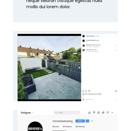
neque veloran tristique egestas nulla
mollis dui lorem dolor.