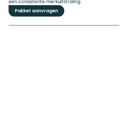
een consistente merkuitstraling.
Pakket aanvragen
Refresh pakket
Tijd voor een upgrade? Met dit pakket krijgt jouw
bestaande website of webshop een frisse,
moderne look en verbeterde prestaties zonder
alles opnieuw te hoeven bouwen.
Pakket aanvragen
Alles in 1 pakket